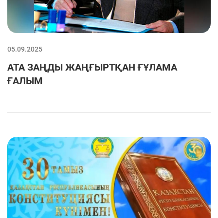
05.09.2025
АТА ЗАҢДЫ ЖАҢҒЫРТҚАН ҒҰЛАМА
ҒАЛЫМ