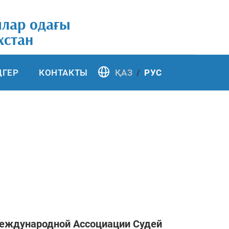
ялар одағы
хстан
ҢГЕР
КОНТАКТЫ
ҚАЗ
РУС
Международной Ассоциации Судей