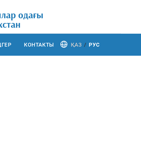
ялар одағы
хстан
ҢГЕР
КОНТАКТЫ
ҚАЗ
РУС