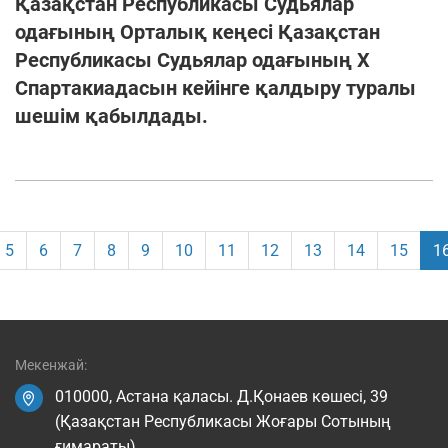
Қазақстан Республикасы Судьялар
одағының Орталық кеңесі Қазақстан
Республикасы Судьялар одағының Х
Спартакиадасын кейінге қалдыру туралы
шешім қабылдады.
5
6
7
8
9
10
11
12
13
14
15
1
Мекенжай:
010000, Астана қаласы. Д.Қонаев көшесі, 39
(Қазақстан Республикасы Жоғары Сотының
ғимараты)