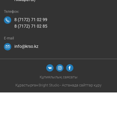
Телефон:
8 (7172) 71 02 99
8 (7172) 71 02 85
E-mail
info@krso.kz
Құпиялылық саясаты
Құрастырған
- Астанада сайттар құру