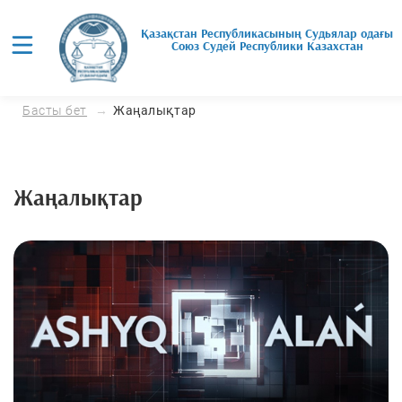
Қазақстан Республикасының Судьялар одағы
Союз Cудей Республики Казахстан
Басты бет
Жаңалықтар
Жаңалықтар