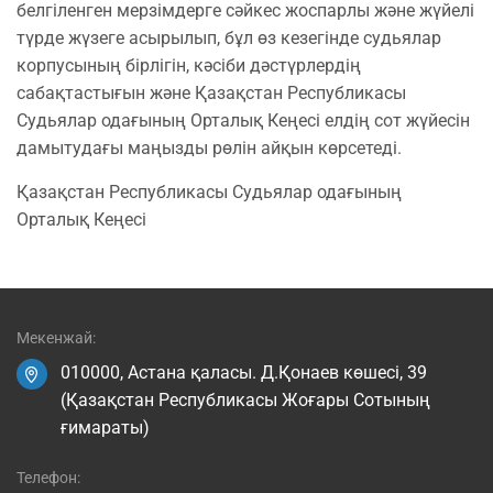
белгіленген мерзімдерге сәйкес жоспарлы және жүйелі
түрде жүзеге асырылып, бұл өз кезегінде судьялар
корпусының бірлігін, кәсіби дәстүрлердің
сабақтастығын және Қазақстан Республикасы
Судьялар одағының Орталық Кеңесі елдің сот жүйесін
дамытудағы маңызды рөлін айқын көрсетеді.
Қазақстан Республикасы Судьялар одағының
Орталық Кеңесі
Мекенжай:
010000, Астана қаласы. Д.Қонаев көшесі, 39
(Қазақстан Республикасы Жоғары Сотының
ғимараты)
Телефон: