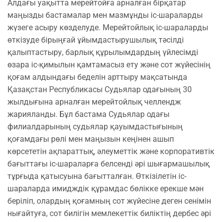
Алдағы уақытта мерейтойға арналған бірқатар
маңызды бастамалар мен мазмұнды іс-шараларды
жүзеге асыру көзделуде. Мерейтойлық іс-шараларды
өткізуде бірыңғай ұйымдастырушылық тәсілді
қалыптастыру, барлық құрылымдардың үйлесімді
өзара іс-қимылын қамтамасыз ету және сот жүйесінің
қоғам алдындағы беделін арттыру мақсатында
Қазақстан Республикасы Судьялар одағының 30
жылдығына арналған мерейтойлық челлендж
жарияланды. Бұл бастама Судьялар одағы
филиалдарының судьялар қауымдастығының
қоғамдағы рөлі мен маңызын кеңінен ашып
көрсететін ақпараттық, әлеуметтік және корпоративтік
бағыттағы іс-шараларға белсенді әрі шығармашылық
тұрғыда қатысуына бағытталған. Өткізілетін іс-
шараларда имидждік құрамдас бөлікке ерекше мән
беріліп, олардың қоғамның сот жүйесіне деген сенімін
нығайтуға, сот билігін мемлекеттік биліктің дербес әрі