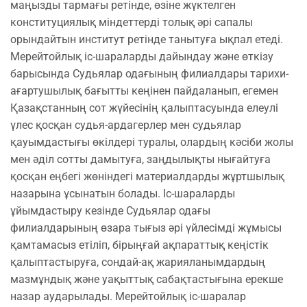
маңызды тармағы ретінде, өзіне жүктелген
конституциялық міндеттерді толық әрі сапалы
орындайтын институт ретінде танытуға ықпал етеді.
Мерейтойлық іс-шараларды дайындау және өткізу
барысында Судьялар одағының филиалдары тарихи-
ағартушылық бағытты кеңінен пайдаланып, егемен
Қазақстанның сот жүйесінің қалыптасуында елеулі
үлес қосқан судья-ардагерлер мен судьялар
қауымдастығы өкілдері туралы, олардың кәсіби жолы
мен әділ сотты дамытуға, заңдылықты нығайтуға
қосқан еңбегі жөніндегі материалдарды жұртшылық
назарына ұсынатын болады. Іс-шараларды
ұйымдастыру кезінде Судьялар одағы
филиалдарының өзара тығыз әрі үйлесімді жұмысы
қамтамасыз етіліп, бірыңғай ақпараттық кеңістік
қалыптастыруға, сондай-ақ жарияланымдардың
мазмұндық және уақыттық сабақтастығына ерекше
назар аударылады. Мерейтойлық іс-шаралар