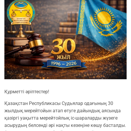
Құрметті әріптестер!
Қазақстан Республикасы Судьялар одағының 30
жылдық мерейтойын атап өтуге дайындық аясында
қазіргі уақытта мерейтойлық іс-шараларды жүзеге
асырудың белсенді әрі нақты кезеңіне көшу басталды.