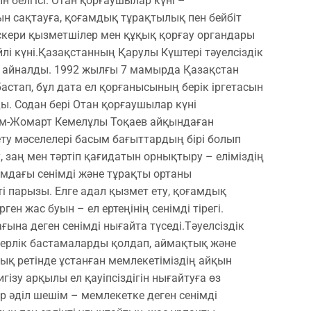
н белгісі. Отан қорғаушылар күні –
ын сақтауға, қоғамдық тұрақтылық пен бейбіт
әскери қызметшілер мен құқық қорғау органдары
і күні. ​Қазақстанның Қарулы Күштері тәуелсіздік
а айналды. 1992 жылғы 7 мамырда Қазақстан
стап, бұл дата ел қорғанысының берік іргетасын
ы. Содан бері Отан қорғаушылар күні
сым-Жомарт Кемелұлы Тоқаев айқындаған
ету мәселелері басым бағыттардың бірі болып
, заң мен тәртіп қағидатын орнықтыру – еліміздің
амдағы сенімді және тұрақты ортаны
ті парызы. Елге адал қызмет ету, қоғамдық
ен жас буын – ел ертеңінің сенімді тірегі.
а деген сенімді нығайта түседі. ​Тәуелсіздік
герлік бастамаларды қолдап, аймақтық және
ылық ретінде ұстанған мемлекетіміздің айқын
гізу арқылы ел қауіпсіздігін нығайтуға өз
бір әділ шешім – мемлекетке деген сенімді