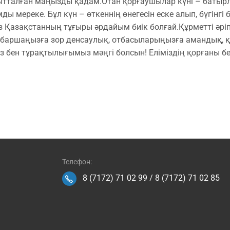
талған маңызды қадам. ​Отан қорғаушылар күні – батырл
ы мереке. Бұл күн – өткеннің өнегесін еске алып, бүгінгі б
з Қазақстанның тұғыры әрдайым биік болғай. ​Құрметті әрі
баршаңызға зор денсаулық, отбасыларыңызға амандық, қыз
ен тұрақтылығымыз мәңгі болсын! Еліміздің қорғаны берік
Телефон:
8 (7172) 71 02 99
/
8 (7172) 71 02 85