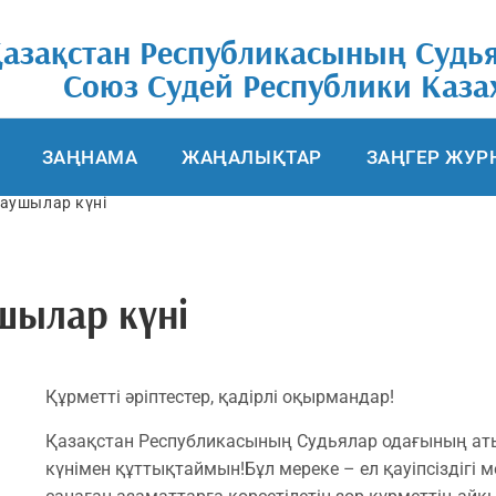
азақстан Республикасының Судь
Союз Cудей Республики Каза
ЗАҢНАМА
ЖАҢАЛЫҚТАР
ЗАҢГЕР ЖУР
ғаушылар күні
шылар күні
Құрметті әріптестер, қадірлі оқырмандар!
​Қазақстан Республикасының Судьялар одағының а
күнімен құттықтаймын! ​Бұл мереке – ел қауіпсіздіг