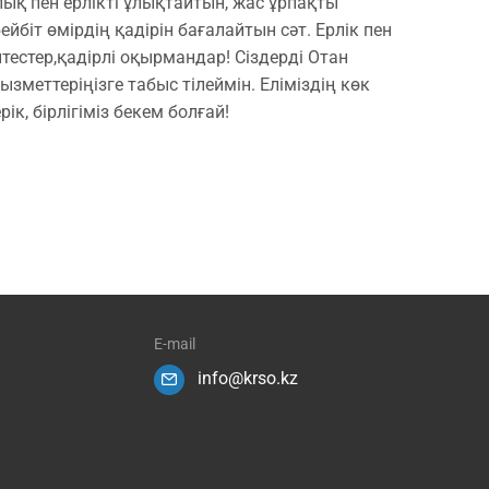
ық пен ерлікті ұлықтайтын, жас ұрпақты
ейбіт өмірдің қадірін бағалайтын сәт. Ерлік пен
птестер,қадірлі оқырмандар! Сіздерді Отан
меттеріңізге табыс тілеймін. Еліміздің көк
, бірлігіміз бекем болғай!
E-mail
info@krso.kz