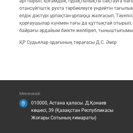
арттырып, қоғамдық тұрақтылықты сақтауға бағыт
отансүйгіштік рухта тәрбиелеуге үндейтін тағылымд
елдік дәстүрі ұрпақтан-ұрпаққа жалғасып, Тәуелсі
қорғаушылар күнімен тағы да құттықтай отырып, 
байрағы әрдайым биікте желбіреп, тыныштығымыз б
ҚР Судьялар одағының төрағасы Д.С. Әмір
Мекенжай:
010000, Астана қаласы. Д.Қонаев
көшесі, 39 (Қазақстан Республикасы
Жоғары Сотының ғимараты)