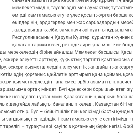
санаған азаматтарға көрсетілетін зор құрметтің айқы
мемлекетіміздің тәуелсіздігі мен аумақтық тұтастығ
өмірді қамтамасыз етуге үлес қосып жүрген барша 
өкілдерінің, ардагерлер мен жас сарбаздардың мерейл
жылдарында кәсіби, заманауи әрі қуатты құрылымғ
Республикасының Қарулы Күштері құрылған күннен ба
қалаған тарихи кезең ретінде айрықша мәнге ие болд
ды мерекелердің біріне айналды. ​Мемлекет басшысы Қа
, әскери әлеуетті арттыру, құқықтық тәртіпті қамтамасыз 
іру, әскери қызметшілердің әлеуметтік жағдайын жақсарту
етіміздің қорғаныс қабілетін арттырып қана қоймай, қоғ
әскери қызметкерлердің ғана емес, әрбір азаматтың қасиет
баршамызға ортақ міндет. Бүгінде әскери борышын өтеп жүрг
ікке негізделген ұстанымы Қазақстанның жарқын болашағын
лық деңгейде лайықты бағаланып келеді. Қазақстан бітім
салысып отыр. Бұл – бейбітшілік пен келісімді басты құнд
ы заңдылық пен әділдікті қамтамасыз етуге септігімізді ти
т төрелігі – тұрақты әрі қауіпсіз қоғамның берік негізі. Әр