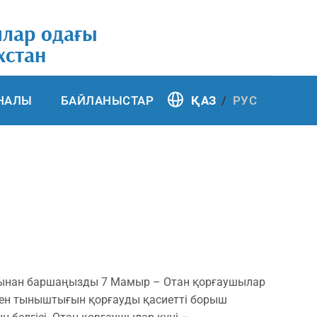
ялар одағы
хстан
НАЛЫ
БАЙЛАНЫСТАР
ҚАЗ
РУС
тынан баршаңызды 7 Мамыр – Отан қорғаушылар
і мен тыныштығын қорғауды қасиетті борыш