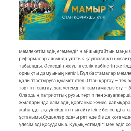
мемлекетіміздің егемендігін айшықтайтын маңыз
реформалар аясында ұлттық қауіпсіздікті нығайту
табылады. Әскердің жауынгерлік қабілетін жетілд
орнықты дамуының кепілі. Бұл бастамалар мемлек
қалыптастыруға қызмет етеді. ​Отан қорғау – тек 
тәртіпті сақтау, заң үстемдігін қамтамасыз ету – 
Олардың патриоттық рухы, тәртіп пен жауапкершіл
жылдарында еліміздің қорғаныс жүйесі халықара
жаһандық қауіпсіздікті нығайту ісіне белсенді ат
ұстанымы. ​Судьялар одағы ретінде біз де қоғамдағ
үлесімізді қосудамыз. Құқық үстемдігі мен әділ со