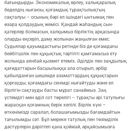
бағындырды. Экономикалық өрлеу, халықаралық
беделдің нығаюы, қоғамдық тұрақтылықтың
сақталуы – осының бәрі ел ішіндегі ынтымақ пен
өзара қолдаудың жемісі. Қандай жаһандық сын-
қатерлер болмасын, халқымыз бірліктің арқасында
оларды еңсеріп, даму жолынан жаңылған емес.
Судьялар қауымдастығы ретінде біз де қоғамдағы
бейбітшілік пен құқықтық тәртіпті қамтамасыз ету
жолында аянбай қызмет етеміз. Әділдік пен заңдылық
қағидаттарын басшылыққа ала отырып, әрбір
қабылданған шешімде азаматтардың құқықтарын
қорғауды, қоғамдағы сенімді нығайтуды және ел
бірлігін сақтауды басты мұрат санаймыз. Заң
үстемдігі мен әділ сот төрелігі – тұрақты әрі татулығы
жарасқан қоғамның берік кепілі. Бірлік күні –
өткенімізді саралап, болашағымызды бағамдайтын
тағылымды сәт. Бұл мереке татулық пен төзімділік
дәстүрлерін дәріптеп қана қоймай, әрқайсымызға