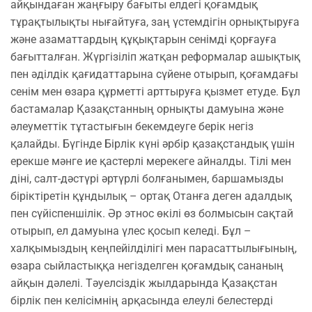
айқындаған жаңғыру бағыты елдегі қоғамдық
тұрақтылықты нығайтуға, заң үстемдігін орнықтыруға
және азаматтардың құқықтарын сенімді қорғауға
бағытталған. Жүргізіліп жатқан реформалар ашықтық
пен әділдік қағидаттарына сүйене отырып, қоғамдағы
сенім мен өзара құрметті арттыруға қызмет етуде. Бұл
бастамалар Қазақстанның орнықты дамуына және
әлеуметтік тұтастығын бекемдеуге берік негіз
қалайды. Бүгінде Бірлік күні әрбір қазақстандық үшін
ерекше мәнге ие қастерлі мерекеге айналды. Тілі мен
діні, салт-дәстүрі әртүрлі болғанымен, баршамызды
біріктіретін құндылық – ортақ Отанға деген адалдық
пен сүйіспеншілік. Әр этнос өкілі өз болмысын сақтай
отырып, ел дамуына үлес қосып келеді. Бұл –
халқымыздың кеңпейілділігі мен парасаттылығының,
өзара сыйластыққа негізделген қоғамдық сананың
айқын дәлелі. Тәуелсіздік жылдарында Қазақстан
бірлік пен келісімнің арқасында елеулі белестерді