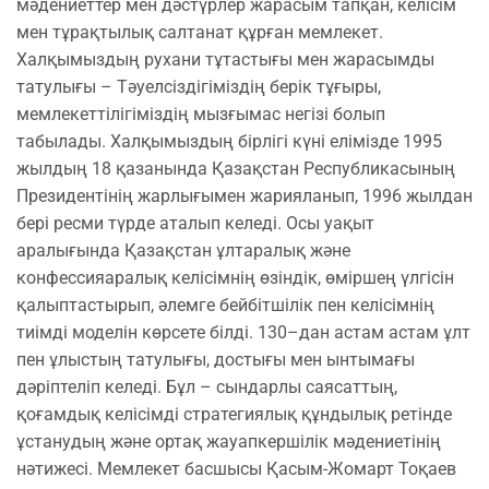
мәдениеттер мен дәстүрлер жарасым тапқан, келісім
мен тұрақтылық салтанат құрған мемлекет.
Халқымыздың рухани тұтастығы мен жарасымды
татулығы – Тәуелсіздігіміздің берік тұғыры,
мемлекеттілігіміздің мызғымас негізі болып
табылады. Халқымыздың бірлігі күні елімізде 1995
жылдың 18 қазанында Қазақстан Республикасының
Президентінің жарлығымен жарияланып, 1996 жылдан
бері ресми түрде аталып келеді. Осы уақыт
аралығында Қазақстан ұлтаралық және
конфессияаралық келісімнің өзіндік, өміршең үлгісін
қалыптастырып, әлемге бейбітшілік пен келісімнің
тиімді моделін көрсете білді. 130–дан астам астам ұлт
пен ұлыстың татулығы, достығы мен ынтымағы
дәріптеліп келеді. Бұл – сындарлы саясаттың,
қоғамдық келісімді стратегиялық құндылық ретінде
ұстанудың және ортақ жауапкершілік мәдениетінің
нәтижесі. Мемлекет басшысы Қасым-Жомарт Тоқаев