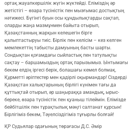
ортақ жауапкершілік жүгін жүктейді. Еліміздің әр
жетістігі – өзара түсіністік пен мызғымас достықтың
нәтижесі. Бүгінгі буын осы құндылықтарды сақтап,
оларды жаңа мазмұнмен байыта отырып,
Қазақстанның жарқын келешегін бірге
қалыптастыруы тиіс. Бірлік пен келісім – кез келген
мемлекеттің табысты дамуының басты шарты.
Сондықтан қоғамдағы сыйластық пен татулықты
сақтау – баршамыздың ортақ парызымыз. Ынтымағы
бекем елдің іргесі берік, болашағы кемел болмақ.
Құрметті әріптестер мен қадірлі оқырмандар! Сіздерді
Қазақстан халықтарының бірлігі күнімен тағы да
құттықтай отырып, әр шаңыраққа амандық, ырыс-
береке, өзара түсіністік пен қуаныш тілеймін. Елімізде
бейбітшілік пен тұрақтылық мәңгі салтанат құрсын!
Бірлігіміз бекем, Тәуелсіздігіміз тұғырлы болғай!
ҚР Судьялар одағының төрағасы Д.С. Әмір