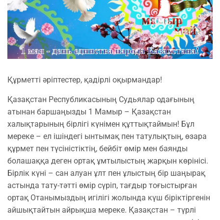
Құрметті әріптестер, қадірлі оқырмандар!
Қазақстан Республикасының Судьялар одағының
атынан баршаңызды 1 Мамыр – Қазақстан
халықтарының бірлігі күнімен құттықтаймын! Бұл
мереке – ел ішіндегі ынтымақ пен татулықтың, өзара
құрмет пен түсіністіктің, бейбіт өмір мен баянды
болашаққа деген ортақ ұмтылыстың жарқын көрінісі.
Бірлік күні – сан алуан ұлт пен ұлыстың бір шаңырақ
астында тату-тәтті өмір сүріп, тағдыр тоғыстырған
ортақ Отанымыздың игілігі жолында күш біріктіргенін
айшықтайтын айрықша мереке. Қазақстан – түрлі