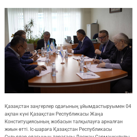
Қазақстан заңгерлер одағының ұйымдастыруымен 04
ақпан күні Қазақстан Республикасы Жаңа
Конституциясының жобасын талқылауға арналған
жиын өтті. Іс-шараға Қазақстан Республикасы
Судьялар одағының төрағасы Досжан Сарманқұлұлы